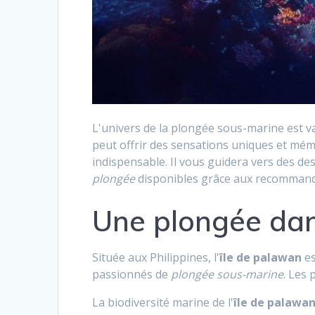
L'univers de la plongée sous-marine est v
peut offrir des sensations uniques et mém
indispensable. Il vous guidera vers des de
plongée
disponibles grâce aux recommand
Une plongée dan
Située aux Philippines, l'
île de palawan
es
passionnés de
plongée sous-marine
. Les 
La biodiversité marine de l'
île de palawa