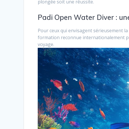
plongée soit une réussite.
Padi Open Water Diver : une
Pour ceux qui envisagent sérieusement la p
formation reconnue internationalement pe
voyage.