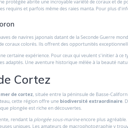
e protégée abrite une incroyable variété de coraux et de p
es requins et parfois même des raies manta. Pour plus d'inf
Coron
paves de navires japonais datant de la Seconde Guerre mondi
e coraux colorés. Ils offrent des opportunités exceptionnel
e certaine expérience. Pour ceux qui veulent s'initier à ce t
 adaptés. Une aventure historique mêlée à la beauté nature
de Cortez
a
mer de cortez
, située entre la péninsule de Basse-Califo
teau, cette région offre une
biodiversité extraordinaire
. 
aque plongée est riche en découvertes.
lente, rendant la
plongée sous-marine
encore plus agréable.
ocheuses uniques. Les amateurs de macrophotographie y trouv