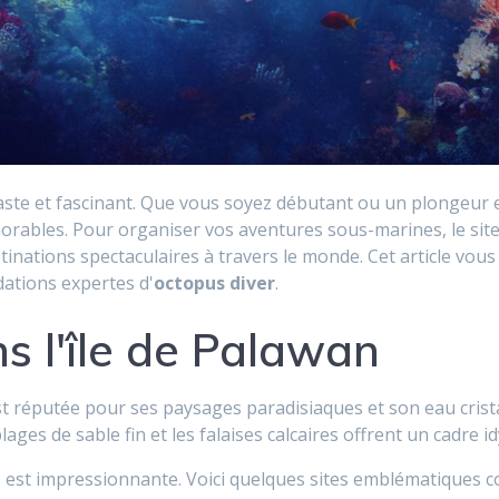
aste et fascinant. Que vous soyez débutant ou un plongeur 
orables. Pour organiser vos aventures sous-marines, le site
stinations spectaculaires à travers le monde. Cet article vou
ations expertes d'
octopus diver
.
s l'île de Palawan
t réputée pour ses paysages paradisiaques et son eau cristal
plages de sable fin et les falaises calcaires offrent un cadre i
n
est impressionnante. Voici quelques sites emblématiques 