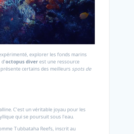
expérimenté, explorer les fonds marins
 d'
octopus diver
est une ressource
s présente certains des meilleurs
spots de
line. C'est un véritable joyau pour les
dyllique qui se poursuit sous l'eau.
comme Tubbataha Reefs, inscrit au