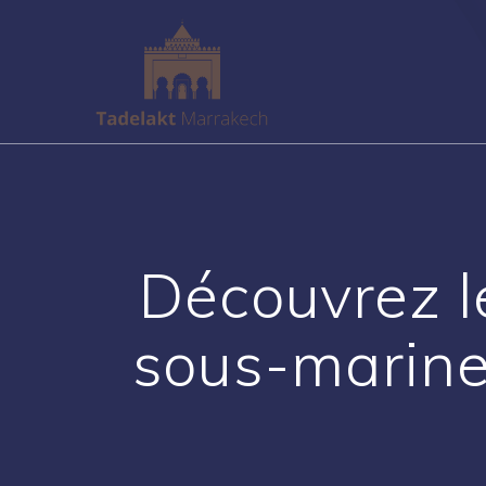
Passer
au
contenu
Découvrez l
sous-marine 