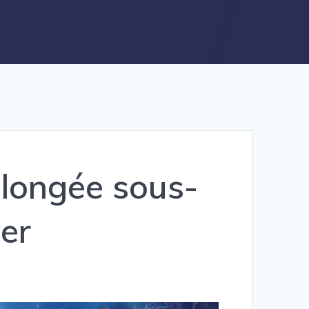
plongée sous-
ver