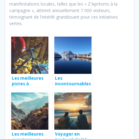
manifestations locales, telles que les « Z'Aprèsms à la
campagne », attirent annuellement 7 000 visiteurs,
témoignant de l'intérêt grandissant pour ces initiatives
vertes.
Les meilleures
Les
pistes à
incontournables
découvrir lors
pour visiter
d’un voyage à
Reine aux
vélo en
Lofoten en
Normandie
Norvège
Les meilleures
Voyager en