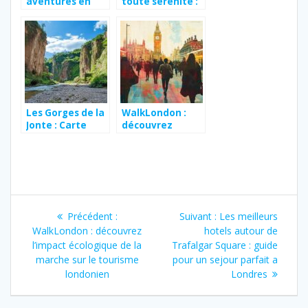
aventures en
toute sérénité :
plein air dans la
conseils
montagne au
pratiques pour
Maroc
découvrir le
monde
Les Gorges de la
WalkLondon :
Jonte : Carte
découvrez
détaillée des
l’impact
points de vue
écologique de la
panoramiques
marche sur le
tourisme
londonien
Navigation
Article
Article
Précédent :
Suivant :
Les meilleurs
de
précédent
suivant
WalkLondon : découvrez
hotels autour de
:
:
l’impact écologique de la
Trafalgar Square : guide
l’article
marche sur le tourisme
pour un sejour parfait a
londonien
Londres